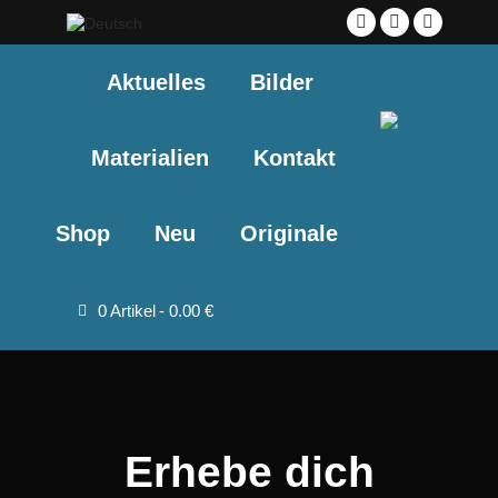
Facebook
YouTube
Instagra
page
page
page
Aktuelles
Bilder
opens
opens
opens
in
in
in
new
new
new
Materialien
Kontakt
window
window
window
Shop
Neu
Originale
0 Artikel
0.00 €
Erhebe dich