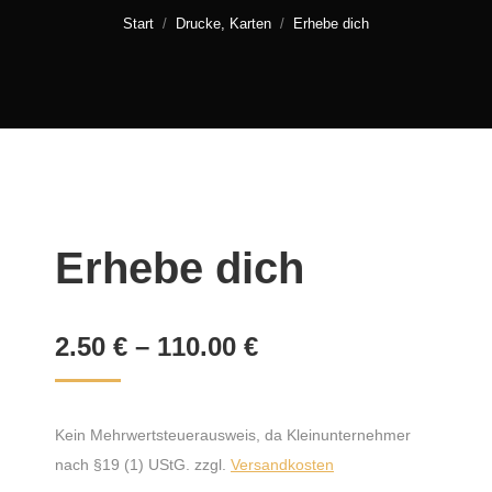
Sie befinden sich hier:
Start
Drucke, Karten
Erhebe dich
Erhebe dich
2.50
€
–
110.00
€
Kein Mehrwertsteuerausweis, da Kleinunternehmer
nach §19 (1) UStG.
zzgl.
Versandkosten