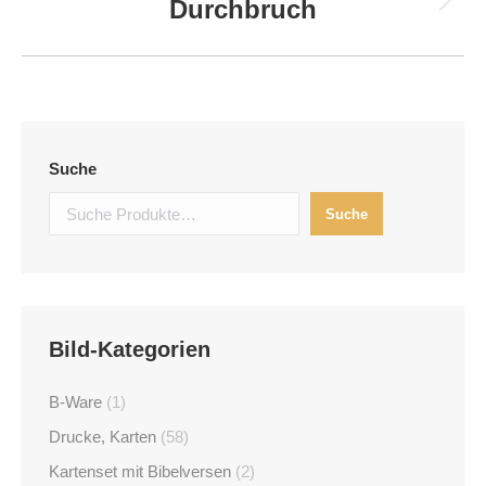
Durchbruch
Next
project:
Suche
Suche
Bild-Kategorien
B-Ware
(1)
Drucke, Karten
(58)
Kartenset mit Bibelversen
(2)