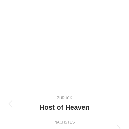
Project
ZURÜCK
navigation
Host of Heaven
Previous
project:
NÄCHSTES