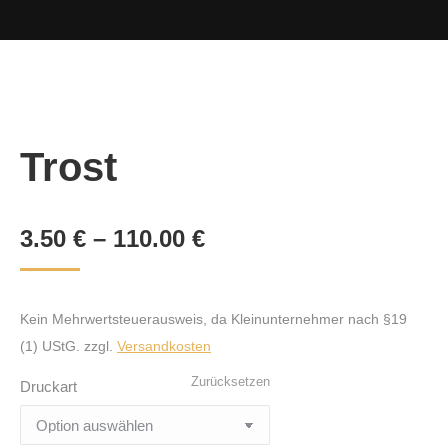
Trost
3.50
€
–
110.00
€
Kein Mehrwertsteuerausweis, da Kleinunternehmer nach §19
(1) UStG.
zzgl.
Versandkosten
Zurücksetzen
Druckart