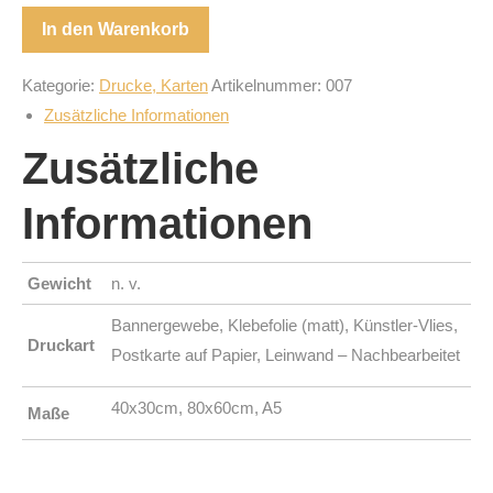
des
In den Warenkorb
Vaters
Menge
Kategorie:
Drucke, Karten
Artikelnummer:
007
Zusätzliche Informationen
Zusätzliche
Informationen
Gewicht
n. v.
Bannergewebe, Klebefolie (matt), Künstler-Vlies,
Druckart
Postkarte auf Papier, Leinwand – Nachbearbeitet
40x30cm, 80x60cm, A5
Maße