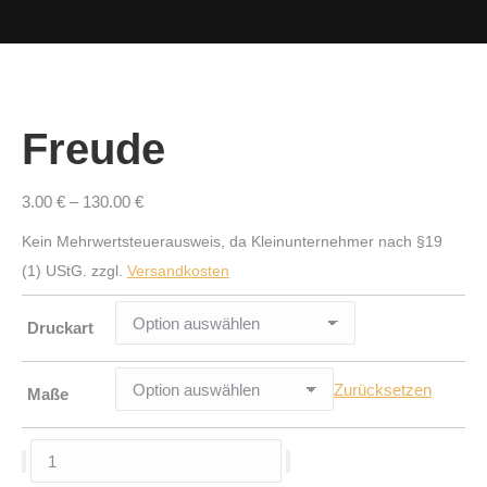
Freude
3.00
€
–
130.00
€
Kein Mehrwertsteuerausweis, da Kleinunternehmer nach §19
(1) UStG.
zzgl.
Versandkosten
Druckart
Zurücksetzen
Maße
Freude
Menge