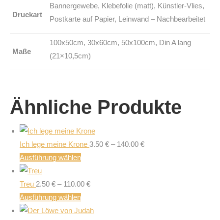
Bannergewebe, Klebefolie (matt), Künstler-Vlies,
Druckart
Postkarte auf Papier, Leinwand – Nachbearbeitet
100x50cm, 30x60cm, 50x100cm, Din A lang
Maße
(21×10,5cm)
Ähnliche Produkte
Ich lege meine Krone
3.50
€
–
140.00
€
Dieses
Ausführung wählen
Produkt
weist
Treu
2.50
€
–
110.00
€
mehrere
Dieses
Ausführung wählen
Varianten
Produkt