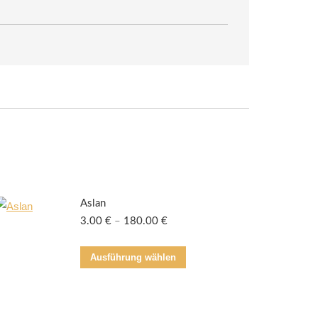
Aslan
3.00
€
–
180.00
€
Dieses
Ausführung wählen
Produkt
weist
mehrere