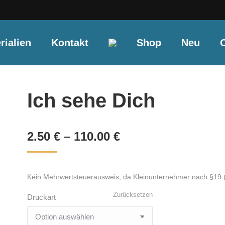
rialien
Kontakt
Shop
Neu
O
Ich sehe Dich
2.50
€
–
110.00
€
Kein Mehrwertsteuerausweis, da Kleinunternehmer nach §19 
Zurücksetzen
Druckart