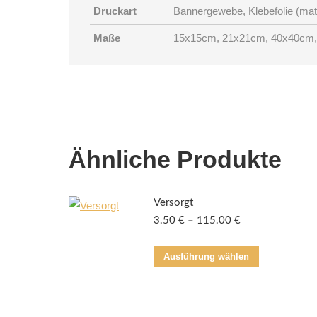
Druckart
Bannergewebe, Klebefolie (matt
Maße
15x15cm, 21x21cm, 40x40cm,
Ähnliche Produkte
Versorgt
3.50
€
–
115.00
€
Dieses
Ausführung wählen
Produkt
weist
mehrere