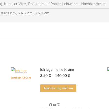
), Künstler-Vlies, Postkarte auf Papier, Leinwand – Nachbearbeitet
 80x80cm, 50x50cm, 60x60cm
Ich lege meine Krone
3.50
€
–
140.00
€
Dieses
Ausführung wählen
Produkt
weist
Facebook
YouTube
Instagram
mehrere