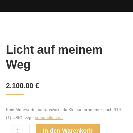
Licht auf meinem
Weg
2,100.00
€
Kein Mehrwertsteuerausweis, da Kleinunternehmer nach §19
(1) UStG.
zzgl.
Versandkosten
Licht
In den Warenkorb