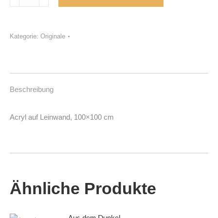
auf
meinem
Weg
Kategorie:
Originale
Menge
Beschreibung
Acryl auf Leinwand, 100×100 cm
Ähnliche Produkte