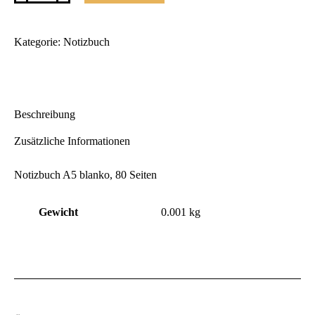
Momentes
Journal
A5
Blanko
Kategorie:
Notizbuch
Menge
Beschreibung
Zusätzliche Informationen
Notizbuch A5 blanko, 80 Seiten
Gewicht
0.001 kg