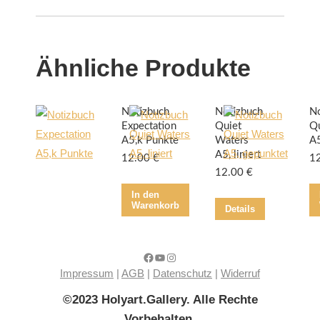
Ähnliche Produkte
Notizbuch
Notizbuch
No
Expectation
Quiet
Qu
A5,k Punkte
Waters
A5
A5, liniert
12.00
€
1
12.00
€
In den
Warenkorb
Details
Facebook
YouTube
Instagram
Impressum
|
AGB
|
Datenschutz
|
Widerruf
©2023 Holyart.Gallery. Alle Rechte
Vorbehalten.