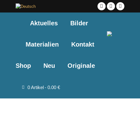
Facebook
YouTube
Instagra
page
page
page
Aktuelles
Bilder
opens
opens
opens
in
in
in
new
new
new
Materialien
Kontakt
window
window
window
Shop
Neu
Originale
0 Artikel
0.00 €