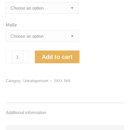
Maße
Hochzeit
Add to cart
des
Lammes
quantity
Category:
Unkategorisiert
SKU:
N/A
Additional information