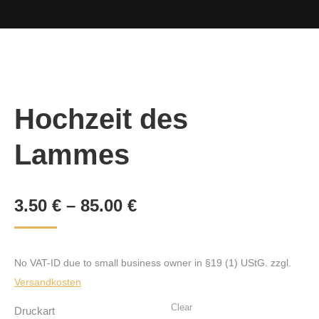
Hochzeit des
Lammes
3.50
€
–
85.00
€
No VAT-ID due to small business owner in §19 (1) UStG.
zzgl.
Versandkosten
Clear
Druckart