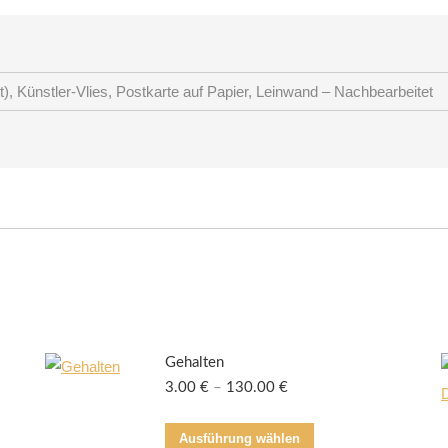
), Künstler-Vlies, Postkarte auf Papier, Leinwand – Nachbearbeitet
Gehalten
3.00
€
–
130.00
€
Dieses
Ausführung wählen