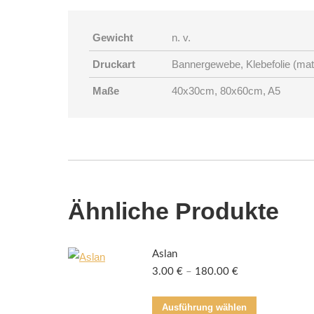
Gewicht
n. v.
Druckart
Bannergewebe, Klebefolie (matt
Maße
40x30cm, 80x60cm, A5
Ähnliche Produkte
Aslan
3.00
€
–
180.00
€
Dieses
Ausführung wählen