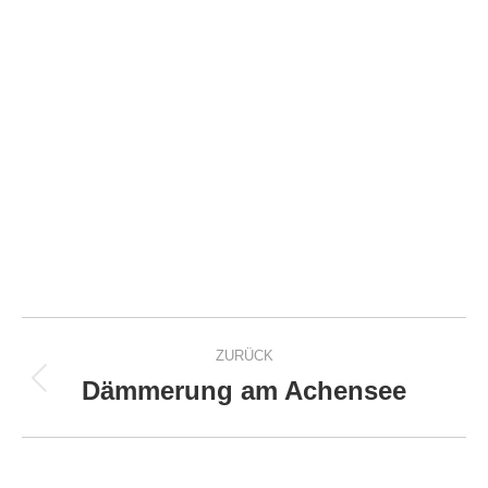
Project
ZURÜCK
navigation
Dämmerung am Achensee
Previous
project: